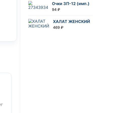
Очки ЗП-12 (имп.)
94
₽
ХАЛАТ ЖЕНСКИЙ
469
₽
уг