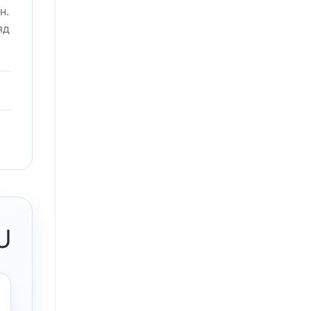
н.
яд
U